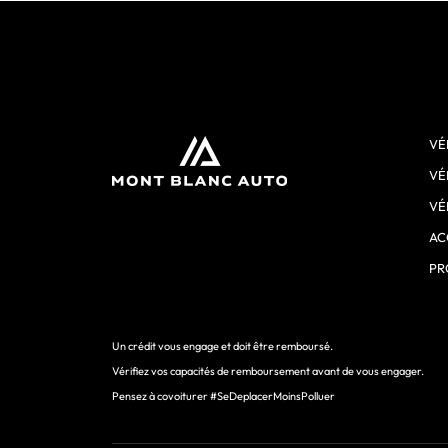
DIRECTION
SERVICE
APRÈS-
VENTE
VÉ
AD
VÉ
GARAGE
VÉ
EXPERT
AC
PR
ACCESSOIRES
RACHAT
Un crédit vous engage et doit être remboursé.
CASH
Vérifiez vos capacités de remboursement avant de vous engager.
Pensez à covoiturer #SeDeplacerMoinsPolluer
NOS
CONCESSIONS