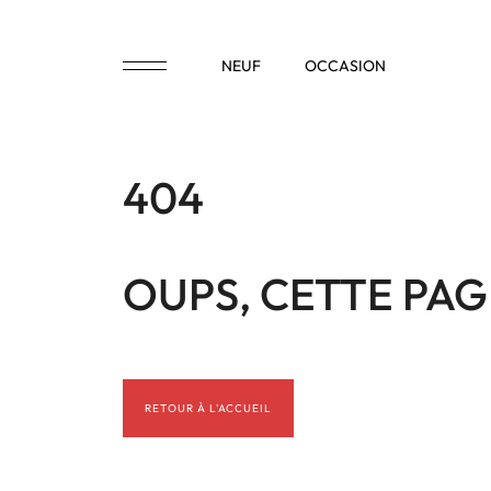
NEUF
OCCASION
404
VÉHICULES
OUPS, CETTE PAG
NEUFS
VÉHICULES
OCCASION
RETOUR À L'ACCUEIL
VÉHICULES
DE